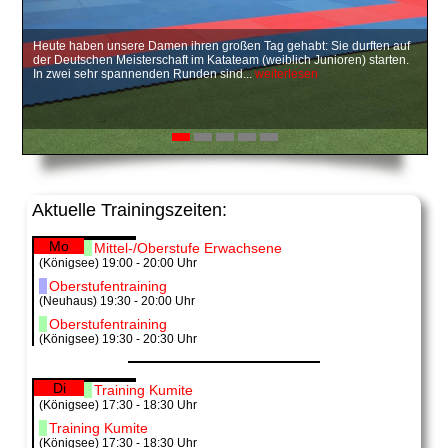
Heute haben unsere Damen ihren großen Tag gehabt: Sie durften auf
Anstatt einer Weihnachtsfeier 2017 fand dieses Jahr eine
Am vergangenen Montag, dem 26.6.2017, trafen sich Carolin
Auf in meine Geburtsstadt Halle/Saale. Es finden die East Open
Am 14.01.2017 lud uns der Asahi Dojo e.V. zur Winterwanderung ein.
der Deutschen Meisterschaft im Katateam (weiblich Junioren) starten.
Winterwanderung 2018 statt. Das war das zweite Mal, dass die
Schubert, Maria und Diana Unbehaun der Abteilung Königsee mit
Wettkämpfe im Karate statt. Ja, wir waren dort, dass erste Mal, voller
Treffpunkt war die Haltestelle der Südthüringenbahn am Igelshieb in
In zwei sehr spannenden Runden sind...
Mitglieder des Karatevereins und deren Angehörige das Thüringer...
einer Delegation des örtlichen Feuerwehrvereines in deren
Erwartungen und wir haben...
Neuhaus. Dort gab es für...
weiterlesen
weiterlesen
weiterlesen
weiterlesen
Museumsraum...
weiterlesen
Aktuelle Trainingszeiten:
Mo
Mittel-/Oberstufe Erwachsene
(Königsee) 19:00 - 20:00 Uhr
Oberstufentraining
(Neuhaus) 19:30 - 20:00 Uhr
Oberstufentraining
(Königsee) 19:30 - 20:30 Uhr
Di
Training Kumite
(Königsee) 17:30 - 18:30 Uhr
Training Kumite
(Königsee) 17:30 - 18:30 Uhr