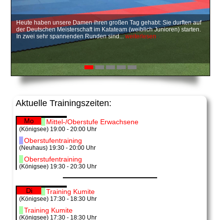
Heute haben unsere Damen ihren großen Tag gehabt: Sie durften auf
Anstatt einer Weihnachtsfeier 2017 fand dieses Jahr eine
Am vergangenen Montag, dem 26.6.2017, trafen sich Carolin
Auf in meine Geburtsstadt Halle/Saale. Es finden die East Open
Am 14.01.2017 lud uns der Asahi Dojo e.V. zur Winterwanderung ein.
der Deutschen Meisterschaft im Katateam (weiblich Junioren) starten.
Winterwanderung 2018 statt. Das war das zweite Mal, dass die
Schubert, Maria und Diana Unbehaun der Abteilung Königsee mit
Wettkämpfe im Karate statt. Ja, wir waren dort, dass erste Mal, voller
Treffpunkt war die Haltestelle der Südthüringenbahn am Igelshieb in
In zwei sehr spannenden Runden sind...
Mitglieder des Karatevereins und deren Angehörige das Thüringer...
einer Delegation des örtlichen Feuerwehrvereines in deren
Erwartungen und wir haben...
Neuhaus. Dort gab es für...
weiterlesen
weiterlesen
weiterlesen
weiterlesen
Museumsraum...
weiterlesen
Aktuelle Trainingszeiten:
Mo
Mittel-/Oberstufe Erwachsene
(Königsee) 19:00 - 20:00 Uhr
Oberstufentraining
(Neuhaus) 19:30 - 20:00 Uhr
Oberstufentraining
(Königsee) 19:30 - 20:30 Uhr
Di
Training Kumite
(Königsee) 17:30 - 18:30 Uhr
Training Kumite
(Königsee) 17:30 - 18:30 Uhr