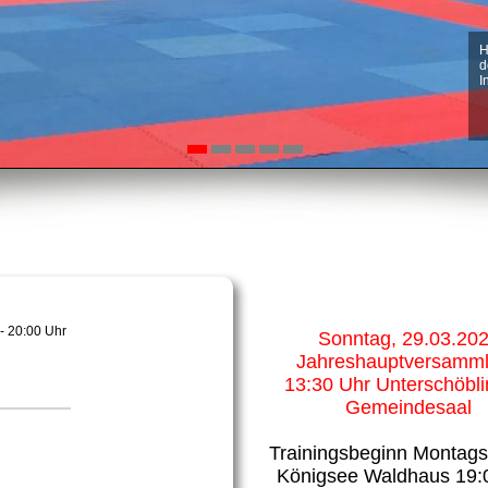
H
A
A
A
A
d
W
S
W
T
I
M
e
E
N
w
M
- 20:00 Uhr
Sonntag, 29.03.20
Jahreshauptversamm
13:30 Uhr Unterschöbli
Gemeindesaal
Trainingsbeginn Montag
Königsee Waldhaus 19: