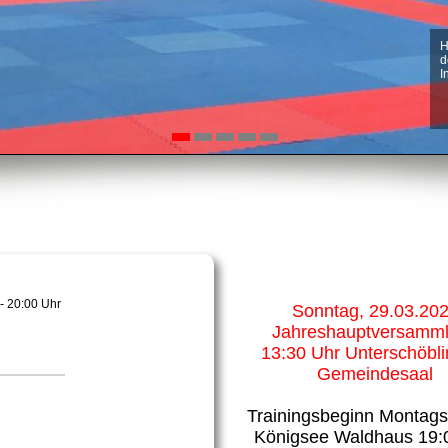
H
A
A
A
A
d
W
S
W
T
I
M
e
E
N
w
M
- 20:00 Uhr
Sonntag, 29.03.20
Jahreshauptversamm
13:30 Uhr Unterschöbli
Gemeindesaal
Trainingsbeginn Montag
Königsee Waldhaus 19: