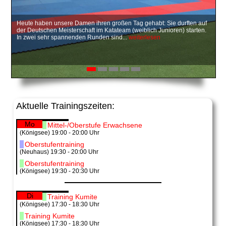
Heute haben unsere Damen ihren großen Tag gehabt: Sie durften auf
Anstatt einer Weihnachtsfeier 2017 fand dieses Jahr eine
Am vergangenen Montag, dem 26.6.2017, trafen sich Carolin
Auf in meine Geburtsstadt Halle/Saale. Es finden die East Open
Am 14.01.2017 lud uns der Asahi Dojo e.V. zur Winterwanderung ein.
der Deutschen Meisterschaft im Katateam (weiblich Junioren) starten.
Winterwanderung 2018 statt. Das war das zweite Mal, dass die
Schubert, Maria und Diana Unbehaun der Abteilung Königsee mit
Wettkämpfe im Karate statt. Ja, wir waren dort, dass erste Mal, voller
Treffpunkt war die Haltestelle der Südthüringenbahn am Igelshieb in
In zwei sehr spannenden Runden sind...
Mitglieder des Karatevereins und deren Angehörige das Thüringer...
einer Delegation des örtlichen Feuerwehrvereines in deren
Erwartungen und wir haben...
Neuhaus. Dort gab es für...
weiterlesen
weiterlesen
weiterlesen
weiterlesen
Museumsraum...
weiterlesen
Aktuelle Trainingszeiten:
Mo
Mittel-/Oberstufe Erwachsene
(Königsee) 19:00 - 20:00 Uhr
Oberstufentraining
(Neuhaus) 19:30 - 20:00 Uhr
Oberstufentraining
(Königsee) 19:30 - 20:30 Uhr
Di
Training Kumite
(Königsee) 17:30 - 18:30 Uhr
Training Kumite
(Königsee) 17:30 - 18:30 Uhr